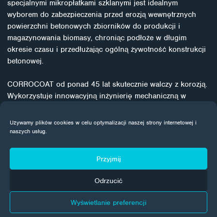
specjalnymi mikropłatkami szklanymi jest idealnym
wyborem do zabezpieczenia przed erozją wewnętrznych
powierzchni betonowych zbiorników do produkcji i
magazynowania biomasy, chroniąc podłoże w długim
okresie czasu i przedłużając ogólną żywotność konstrukcji
betonowej.
CORROCOAT od ponad 45 lat skutecznie walczy z korozją.
Wykorzystuje innowacyjną inżynierię mechaniczną w
połączeniu z technologią antykorozyjną, aby zapewnić
długotrwałą ochronę zarówno dla nowych, jak i
Używamy plików cookies w celu optymalizacji naszej strony internetowej i
uszkodzonych urządzeń. Wykorzystuje specjalne powłoki
naszych usług.
kompozytowe i strukturalne w połączeniu z procesami
technicznymi, aby indywidualnie rozwiązywać problemy
Przyjmij
związane z korozją. Z naciskiem na jakość, procedury
renowacyjne są sprawdzoną, opłacalną bronią, która
Odrzucić
pozwala wygrać walkę z korozją w długim okresie czasu.
Wyświetlanie preferencji