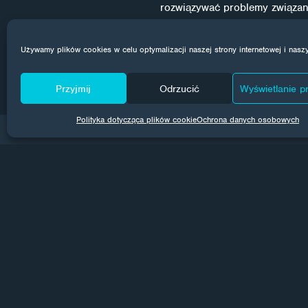
rozwiązywać problemy związane
która pozwala wygrać walkę z 
Używamy plików cookies w celu optymalizacji naszej strony internetowej i nasz
Przyjmij
Odrzucić
Wyświetlanie pr
Polityka dotycząca plików cookie
Ochrona danych osobowych
CORROTECH NE
Co miesiąc wysyłamy wiadomości ze ś
na skrzynki e-mail. Subskrybuj, aby m
przegapisz.