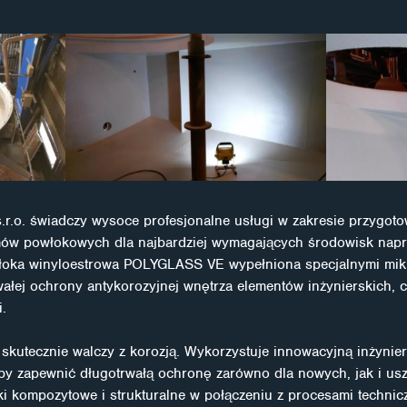
. świadczy wysoce profesjonalne usługi w zakresie przygotow
mów powłokowych dla najbardziej wymagających środowisk nap
oka winyloestrowa POLYGLASS VE wypełniona specjalnymi mikro
łej ochrony antykorozyjnej wnętrza elementów inżynierskich, c
i.
utecznie walczy z korozją. Wykorzystuje innowacyjną inżynie
aby zapewnić długotrwałą ochronę zarówno dla nowych, jak i u
i kompozytowe i strukturalne w połączeniu z procesami technic