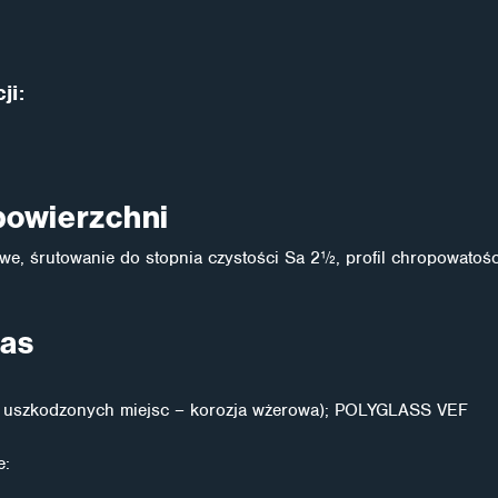
ji:
powierzchni
owe, śrutowanie do stopnia czystości Sa 2½, profil chropowato
as
 uszkodzonych miejsc – korozja wżerowa); POLYGLASS VEF
e: