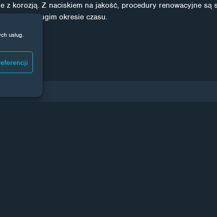
 z korozją. Z naciskiem na jakość, procedury renowacyjne są 
korozją w długim okresie czasu.
ych usług.
eferencji
WS
wiata obróbki powierzchni
Subskrybując, użytkownik wyra
ieć pewność, że niczego nie
osobowych
.