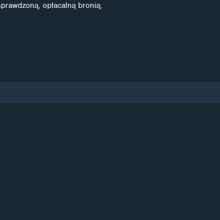
sprawdzoną, opłacalną bronią,
Subskrybuj
ża zgodę na
przetwarzanie danych