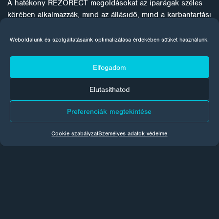
A hatékony REZORECT megoldásokat az iparágak széles
körében alkalmazzák, mind az állásidő, mind a karbantartási
költségek csökkentése érdekében. Ezek közé tartozik az
energia-, szennyvíz-, olaj- és gáz-, petrolkémiai, cellulóz- és
Weboldalunk és szolgáltatásaink optimalizálása érdekében sütiket használunk.
papíripari, bányászati, ásványi, tengeri és fenntartható
energiaipar.
Elfogadom
Elutasíthatod
Preferenciák megtekintése
Cookie szabályzat
Személyes adatok védelme
CORROTECH NEWS
Minden hónapban híreket küldünk a felületkezelések
világából az Ön e-mail postafiókjába. Iratkozzon fel, hogy
biztosan ne maradjon le semmiről.