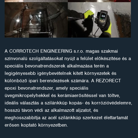
A CORROTECH ENGINEERING s.r.o. magas szakmai
színvonalú szolgáltatásokat nyújt a felület előkészítése és a
speciális bevonatrendszerek alkalmazása terén a
legigényesebb igénybevételnek kitett környezetek és
különböző ipari berendezések számára. A REZORECT
epoxi bevonatrendszer, amely speciális
üvegmikropelyhekkel és kerámiaerősítéssel van töltve,
ideális választás a szilánkkúp kopás- és korrózióvédelemre,
hosszú távon védi az alkalmazott aljzatot, és
meghosszabbítja az acél szilánkkúp szerkezet élettartamát
erősen koptató környezetben.