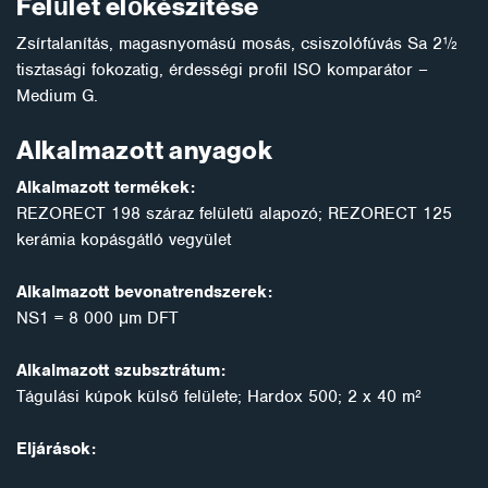
Felület előkészítése
Zsírtalanítás, magasnyomású mosás, csiszolófúvás Sa 2½
tisztasági fokozatig, érdességi profil ISO komparátor –
Medium G.
Alkalmazott anyagok
Alkalmazott termékek:
REZORECT 198 száraz felületű alapozó; REZORECT 125
kerámia kopásgátló vegyület
Alkalmazott bevonatrendszerek:
NS1 = 8 000 μm DFT
Alkalmazott szubsztrátum:
Tágulási kúpok külső felülete; Hardox 500; 2 x 40 m²
Eljárások: