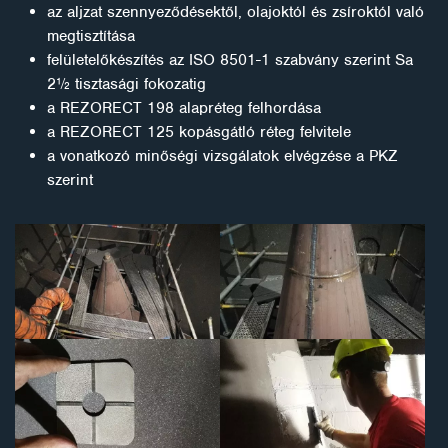
az aljzat szennyeződésektől, olajoktól és zsíroktól való
megtisztítása
felületelőkészítés az ISO 8501-1 szabvány szerint Sa
2½ tisztasági fokozatig
a REZORECT 198 alapréteg felhordása
a REZORECT 125 kopásgátló réteg felvitele
a vonatkozó minőségi vizsgálatok elvégzése a PKZ
szerint