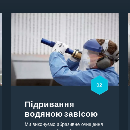
02
Підривання
водяною завісою
Ми виконуємо абразивне очищення