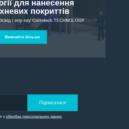
огії для нанесення
хневих покриттів
освід і ноу-хау Corrotech TECHNOLOGY
Вивчайте більше
Підписатися
я з
обробка персональних даних
.