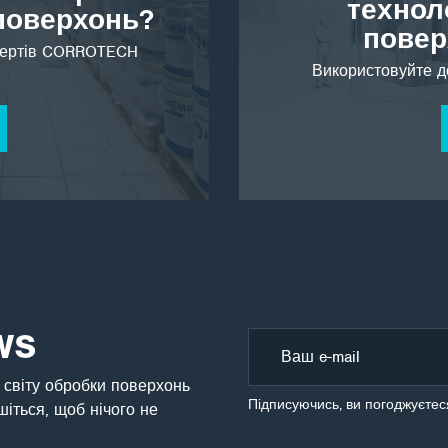
технол
 поверхонь?
повер
спертів CORROTECH
Використовуйте д
WS
 світу обробки поверхонь
Підписуючись, ви погоджуєтес
шіться, щоб нічого не