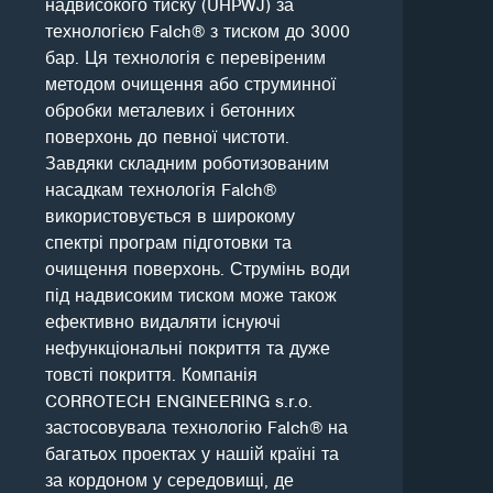
надвисокого тиску (UHPWJ) за
технологією Falch® з тиском до 3000
бар. Ця технологія є перевіреним
методом очищення або струминної
обробки металевих і бетонних
поверхонь до певної чистоти.
Завдяки складним роботизованим
насадкам технологія Falch®
використовується в широкому
спектрі програм підготовки та
очищення поверхонь. Струмінь води
під надвисоким тиском може також
ефективно видаляти існуючі
нефункціональні покриття та дуже
товсті покриття. Компанія
CORROTECH ENGINEERING s.r.o.
застосовувала технологію Falch® на
багатьох проектах у нашій країні та
за кордоном у середовищі, де