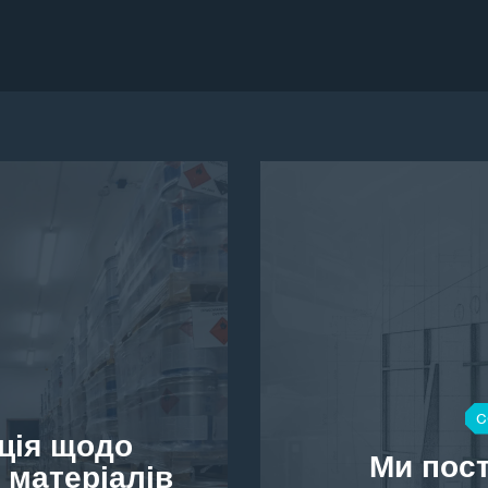
C
ція щодо
Ми пос
 матеріалів