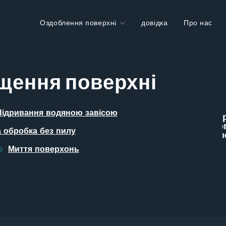
Оздоблення поверхні
довідка
Про нас
ищення поверхні
Вам потрібна
Підривання водяною завісою
перта
консультація експерта
шого
щодо захисту вашого
 обробка без пилу
орозії?
обладнання від корозії?
Миття поверхонь
info@corrotech-
engineering.com
7
+420 606 669 908