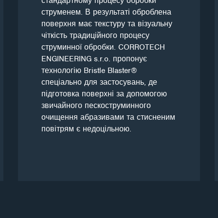
стандартному процесу обробки
струменем. В результаті оброблена
поверхня має текстуру та візуальну
чіткість традиційного процесу
струминної обробки. CORROTECH
ENGINEERING s.r.o. пропонує
технологію Bristle Blaster®
спеціально для застосувань, де
підготовка поверхні за допомогою
звичайного пескоструминного
очищення абразивами та стисненим
повітрям є недоцільною.