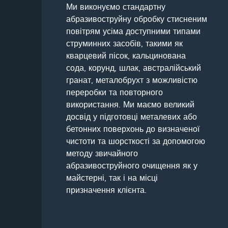
Ми виконуємо стандартну
абразивоструйну обробку стисненим
повітрям усіма доступними типами
струминних засобів, такими як
кварцевий пісок, кальцинована
сода, корунд, шлак, австралійський
гранат, металобрухт з можливістю
переробки та повторного
використання. Ми маємо великий
досвід у підготовці металевих або
бетонних поверхонь до визначеної
чистоти та шорсткості за допомогою
методу звичайного
абразивоструйного очищення як у
майстерні, так і на місці
призначення клієнта.