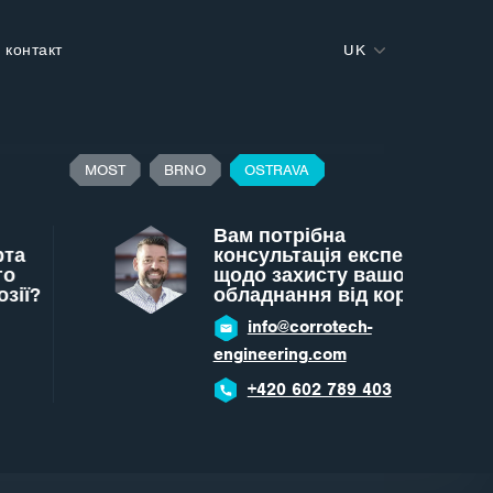
контакт
UK
MOST
BRNO
OSTRAVA
Вам потрібна
консультація експерта
щодо захисту вашого
обладнання від корозії?
info@corrotech-
engineering.com
+420 602 789 403