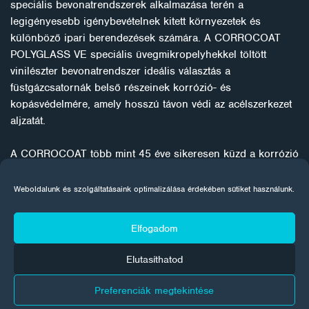
speciális bevonatrendszerek alkalmazása terén a
legigényesebb igénybevételnek kitett környezetek és
különböző ipari berendezések számára. A CORROCOAT
POLYGLASS VE speciális üvegmikropelyhekkel töltött
vinilészter bevonatrendszer ideális választás a
füstgázcsatornák belső részeinek korrózió- és
kopásvédelmére, amely hosszú távon védi az acélszerkezet
aljzatát.
A CORROCOAT több mint 45 éve sikeresen küzd a korrózió
ellen. Az innovatív mechanikai tervezés és a korróziógátló
technológia kombinációjával hosszú távú védelmet biztosít
Weboldalunk és szolgáltatásaink optimalizálása érdekében sütiket használunk.
mind az új, mind a sérült berendezések számára. Speciális
kompozit és szerkezeti bevonatokat használ, műszaki
Elfogadom
eljárásokkal együtt, a korróziós problémák egyedi
kezelésére. A minőségre összpontosítva a felújítási
Elutasíthatod
eljárások bizonyítottan költséghatékony fegyverek a
korrózió elleni hosszú távú küzdelem megnyeréséhez.
Preferenciák megtekintése