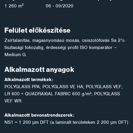
2
1 260 m
06 - 09/2020
Felület előkészítése
Zsírtalanítás, magasnyomású mosás, csiszolófúvás Sa 2½
tisztasági fokozatig, érdességi profil ISO komparátor –
Medium G.
Alkalmazott anyagok
Alkalmazott termékek:
POLYGLASS PPA; POLYGLASS VE HA; POLYGLASS VEF;
LR 600 + QUADRAXIAL FABRIC 600 g/m²; POLYGLASS
VEF WR
Alkalmazott bevonatrendszerek:
NS1 = 1 200 μm DFT (a laminált területeken 2 200 μm DFT)