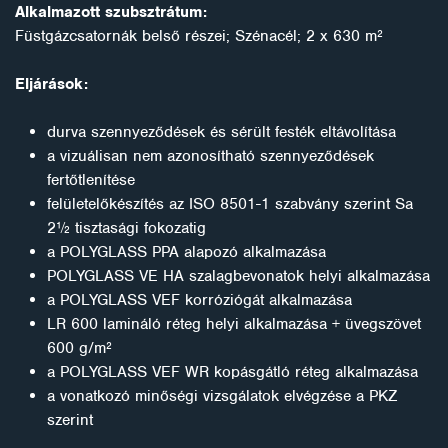
Alkalmazott szubsztrátum:
Füstgázcsatornák belső részei; Szénacél; 2 x 630 m²
Eljárások:
durva szennyeződések és sérült festék eltávolítása
a vizuálisan nem azonosítható szennyeződések
fertőtlenítése
felületelőkészítés az ISO 8501-1 szabvány szerint Sa
2½ tisztasági fokozatig
a POLYGLASS PPA alapozó alkalmazása
POLYGLASS VE HA szalagbevonatok helyi alkalmazása
a POLYGLASS VEF korróziógát alkalmazása
LR 600 lamináló réteg helyi alkalmazása + üvegszövet
600 g/m²
a POLYGLASS VEF WR kopásgátló réteg alkalmazása
a vonatkozó minőségi vizsgálatok elvégzése a PKZ
szerint