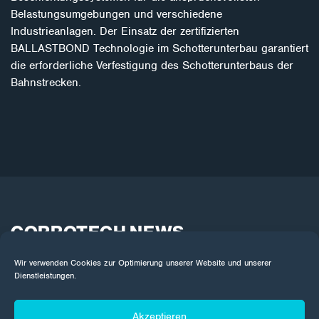
Belastungsumgebungen und verschiedene
Industrieanlagen. Der Einsatz der zertifizierten
BALLASTBOND Technologie im Schotterunterbau garantiert
die erforderliche Verfestigung des Schotterunterbaus der
Bahnstrecken.
CORROTECH NEWS
Jeden Monat senden wir Neuigkeiten aus der Welt der
Wir verwenden Cookies zur Optimierung unserer Website und unserer
Oberflächenbehandlung an Ihre E-Mail-Postfächer.
Dienstleistungen.
Abonnieren Sie, damit Sie nichts verpassen.
Akzeptieren