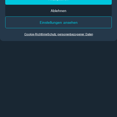
Abonnieren
Ablehnen
Mit der Anmeldung erklären Sie sich mit den
Verarbeitung von
Einstellungen ansehen
personenbezogenen Daten
.
Cookie-Richtlinie
Schutz personenbezogener Daten
Unternehmen
Über das Unternehmen
Kontakt
GDPR
Cookies