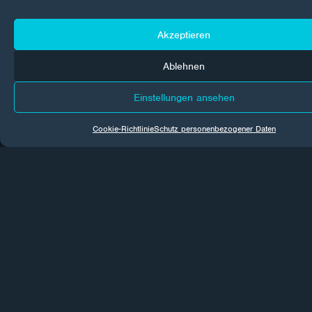
Akzeptieren
Zentrum Most
CORROTECH ENGINEERING s.r.o.
Ablehnen
Topolová 1456
434 01 Most
Einstellungen ansehen
ID: 27270190
Cookie-Richtlinie
Schutz personenbezogener Daten
+420 725 435 147
info@corrotech-engineering.com
Zentrum Brno
CORROTECH MORAVA s.r.o.
Bohunická 238/67
619 00 Brno
ID: 07817606
+420 606 669 908