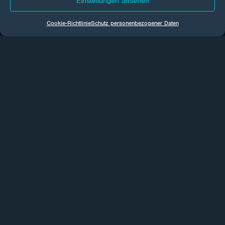
Einstellungen ansehen
Kontakt
Cookie-Richtlinie
Schutz personenbezogener Daten
GDPR
Cookies
Zentrum Most
CORROTECH ENGINEERING s.r.o.
Topolová 1456
434 01 Most
ID: 27270190
+420 725 435 147
info@corrotech-engineering.com
Zentrum Brno
CORROTECH MORAVA s.r.o.
Bohunická 238/67