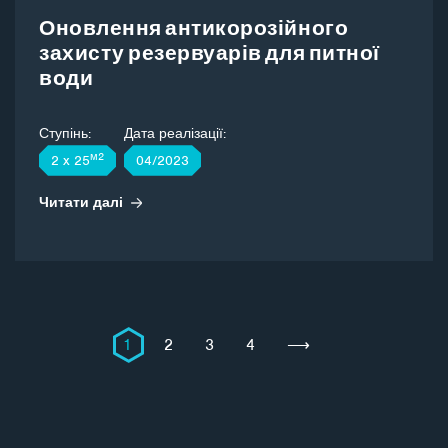
Оновлення антикорозійного
захисту резервуарів для питної
води
Ступінь:
Дата реалізації:
м2
2 x 25
04/2023
Читати далі
1
2
3
4
⟶