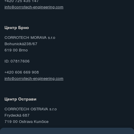
+420 725 435 147
info@corrotech-engineering.com
Центр Брно
CORROTECH MORAVA s.r.o
Bohunická238/67
619 00 Brno
ID: 07817606
+420 606 669 908
info@corrotech-engineering.com
Центр Острави
CORROTECH OSTRAVA s.r.o
Frydecká 687
719 00 Ostrava Kunčice
ID: 07688661